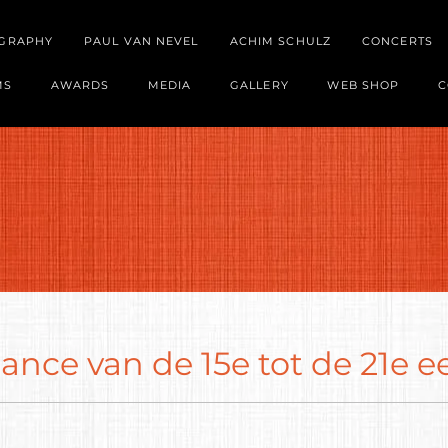
OGRAPHY
PAUL VAN NEVEL
ACHIM SCHULZ
CONCERTS
MS
AWARDS
MEDIA
GALLERY
WEB SHOP
C
ance van de 15e tot de 21e e