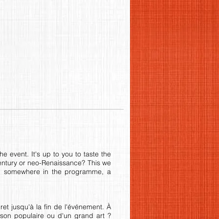
he event. It's up to you to taste the
-century or neo-Renaissance? This we
And somewhere in the programme, a
et jusqu'à la fin de l'événement. À
nson populaire ou d'un grand art ?