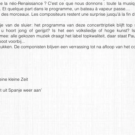
u de la néo-Renaissance ? C'est ce que nous donnons : toute la musiqu
l. Et quelque part dans le programme, un bateau à vapeur passe....
s des morceaux. Les compositeurs restent une surprise jusqu'à la fin d
je van de sluier: het programma van deze concerttriptiek blijft top
 u hoort jong of gerijpt? Is het een volksliedje of hoge kunst? Is
ee: alle gekozen muziek draagt het label topkwaliteit, daar staat Pa
ot voorbij...
stukken. De componisten blijven een verrassing tot na afloop van het c
ine kleine Zeit
 uit Spanje weer aan’