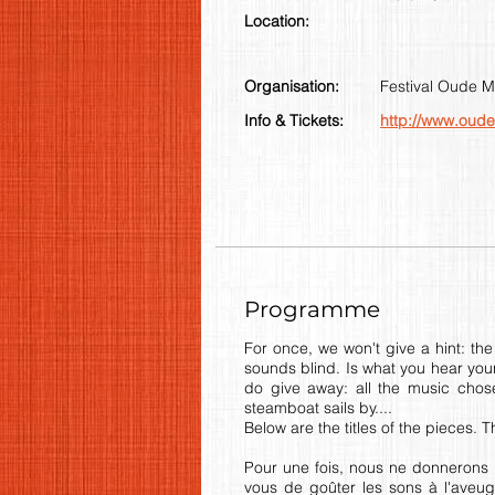
Location:
Organisation:
Festival Oude M
Info & Tickets:
http://www.oude
Programme
For once, we won't give a hint: the 
sounds blind. Is what you hear youn
do give away: all the music chos
steamboat sails by....
Below are the titles of the pieces. 
Pour une fois, nous ne donnerons p
vous de goûter les sons à l'aveug