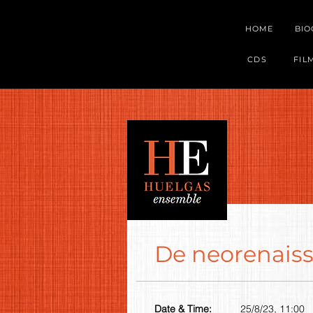
HOME
BI
CDS
FIL
De neorenaiss
Date & Time:
25/8/23, 11:00