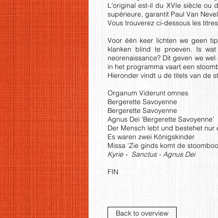
L'original est-il du XVIe siècle o
supérieure, garantit Paul Van Neve
Vous trouverez ci-dessous les titre
Voor één keer lichten we geen tip
klanken blind te proeven. Is wat
neorenaissance? Dit geven we wel m
in het programma vaart een stoombo
Hieronder vindt u de titels van de 
Organum Viderunt omnes
Bergerette Savoyenne
Bergerette Savoyenne
Agnus Dei ‘Bergerette Savoyenne’
Der Mensch lebt und bestehet nur e
Es waren zwei Königskinder
Missa ‘Zie ginds komt de stoomboot
Kyrie - Sanctus - Agnus Dei
FIN
Back to overview