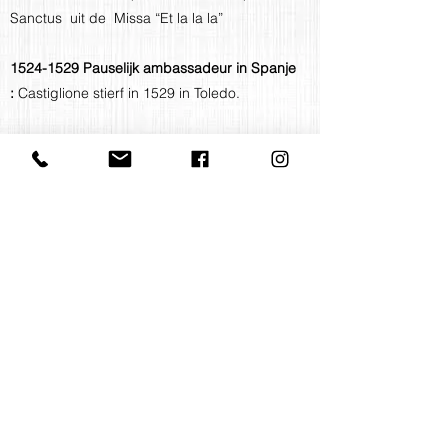
Sanctus uit de Missa “Et la la la”
1524-1529
Pauselijk ambassadeur in Spanje
:
Castiglione stierf in 1529 in Toledo.
Francisco de Peñalosa (ca.1470-1528) :
Agnus Dei uit de “Missa Ave Maria”
FINE
Back to overview
Contact us
office@huelgasensemble.be
+32 471 22 82 40
Postal address
Groot Begijnhof 16
BE-3000 Leuven