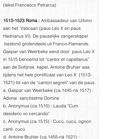
(tekst Francesco Petrarca)
1513-1523
Roma :
Ambassadeur van Urbino
aan het Vaticaan (paus Leo X en paus
Hadrianus VI). De pauselijke zangerskapel
bestond grotendeels uit Franco-Flamands.
Gaspar van Weerbeke werd door paus Leo X
in 1515 benoemd tot “cantor et capellanus”
aan de Sixtijnse kapel. Antoine Bruhier was
tijdens het hele pontificaat van Leo X
(1513-
1521)
lid van de “cantori segreti” van de paus.
a. Gaspar van Weerbeke (ca.1445-nà 1517) :
Adonai sanctissime Domine
b. Anonymus (ca.1510) : Lauda “Cum
desiderio vo cercando”
c. Anonymus (ca.1515) : Cucù, cucù, ognon
canti cucù
d. Antoine Bruhier (ca.1455-nà 1521) :