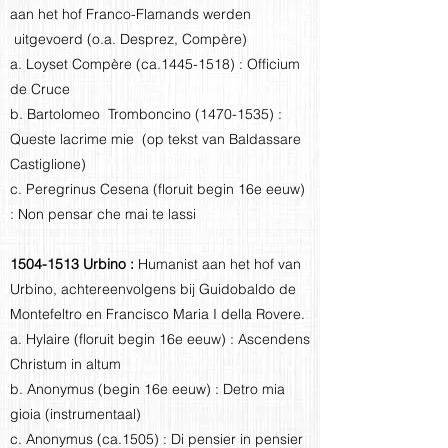
aan het hof Franco-Flamands werden
uitgevoerd (o.a. Desprez, Compère)
a. Loyset Compère (ca.1445-1518) : Officium
de Cruce
b. Bartolomeo Tromboncino
(1470-1535)
:
Queste lacrime mie (op tekst van Baldassare
Castiglione)
c. Peregrinus Cesena (floruit begin 16e eeuw)
: Non pensar che mai te lassi
1504-1513
Urbino :
Humanist aan het hof van
Urbino, achtereenvolgens bij Guidobaldo de
Montefeltro en Francisco Maria I della Rovere.
a. Hylaire (floruit begin 16e eeuw) : Ascendens
Christum in altum
b. Anonymus (begin 16e eeuw) : Detro mia
gioia (instrumentaal)
c. Anonymus (ca.1505) : Di pensier in pensier