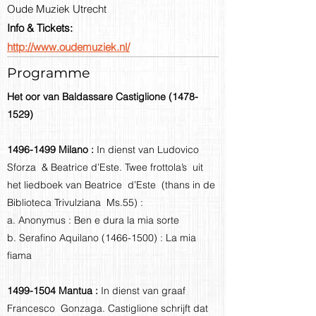
Oude Muziek Utrecht
Info & Tickets:
http://www.oudemuziek.nl/
Programme
Het oor van Baldassare Castiglione
(1478-
1529)
1496-1499
Milano :
In dienst van Ludovico
Sforza & Beatrice d’Este. Twee frottola’s uit
het liedboek van Beatrice d’Este (thans in de
Biblioteca Trivulziana Ms.55) :
a. Anonymus : Ben e dura la mia sorte
b. Serafino Aquilano
(1466-1500)
: La mia
fiama
1499-1504
Mantua :
In dienst van graaf
Francesco Gonzaga. Castiglione schrijft dat