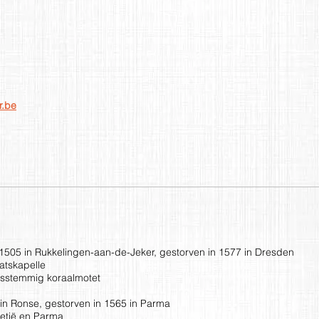
r.be
05 in Rukkelingen-aan-de-Jeker, gestorven in 1577 in Dresden
atskapelle
sstemmig koraalmotet
n Ronse, gestorven in 1565 in Parma
netië en Parma