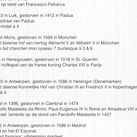
 op tekst van Francesco Petrarca
 in Luik, gestorven in 1412 in Padua
edraal van Padua
 motet à 4
n Mons, gestorven in 1594 in München
 beierse hof van hertog Albrecht V en Wilhelm V in München
me fait chercher mon oyseau ?
burlesque à 3 & 6
in Henegouwen, gestorven in 1518 in St.-Quentin
ofkapel van de franse koning Charles VIII in Parijs
 in Antwerpen, gestorven in 1586 in Helsingor (Denemarken)
deense Koninklijke Hof van Christian III en Friedrich II in Kopenhage
 à 4
 in 1398, gestorven in Cambrai in 1474
lfo Malatesta da Rimini, Paus Eugenius IV in Rome en Amadeus VIII
ensé
lamento op de dood van Pandolfo Malatesta in 1427
 in Antwerpen, gestorven in 1586 in Madrid
 en het El Escorial
sed formosa'
vijfstemmig misdeel