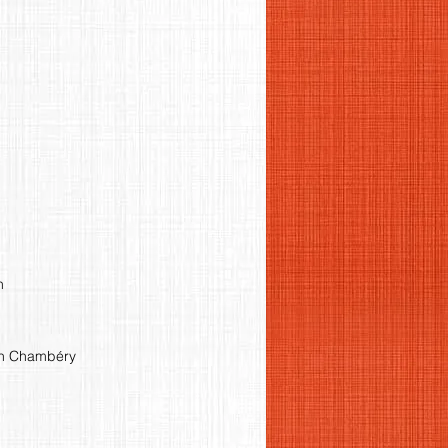
n
 in Chambéry