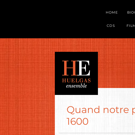
HOME
BI
CDS
FIL
Quand notre p
1600