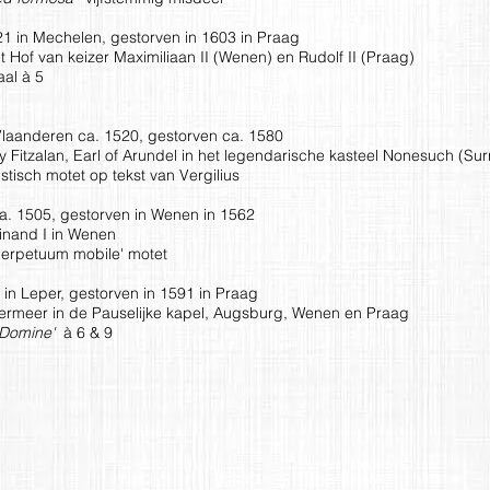
 in Mechelen, gestorven in 1603 in Praag
Hof van keizer Maximiliaan II (Wenen) en Rudolf II (Praag)
al à 5
laanderen ca. 1520, gestorven ca. 1580
 Fitzalan, Earl of Arundel in het legendarische kasteel Nonesuch (Sur
stisch motet op tekst van Vergilius
. 1505, gestorven in Wenen in 1562
inand I in Wenen
Perpetuum mobile' motet
in Leper, gestorven in 1591 in Praag
ermeer in de Pauselijke kapel, Augsburg, Wenen en Praag
m Domine'
à 6 & 9