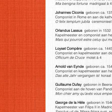
Mia benigna fortuna
madrigaal à 4
Johannes Ciconia
geboren ca. 1373
Componist in Rome en aan de kath
O felix templum jubila
ceremonieel
Orlandus Lassus
geboren in 1532 i
Kapelmeester en componist aan het
Mais qui pourroit estre celuy qui 
Loyset Compère
geboren ca. 1445 
Componist en kapelmeester aan de h
Officium de Cruce
motet à 4
Arnold van Eynde
geboren ca. 1540
Componist en kapelmeester aan het 
Das alte Jahr vergangen ist
koraal
Guillaume Dufay
geboren in Beersel
Componist aan de hoven van Pando
Mon chier amy qu’avés vous emp
George de la Hèle
geboren in 1546
Kapelmeester van Filips II in Madrid
Sanctus uit de 'Missa Nigra sum, 