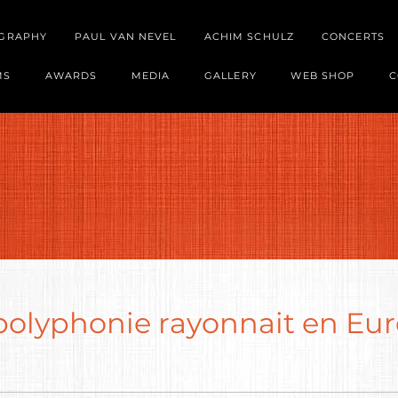
OGRAPHY
PAUL VAN NEVEL
ACHIM SCHULZ
CONCERTS
MS
AWARDS
MEDIA
GALLERY
WEB SHOP
C
olyphonie rayonnait en Eur