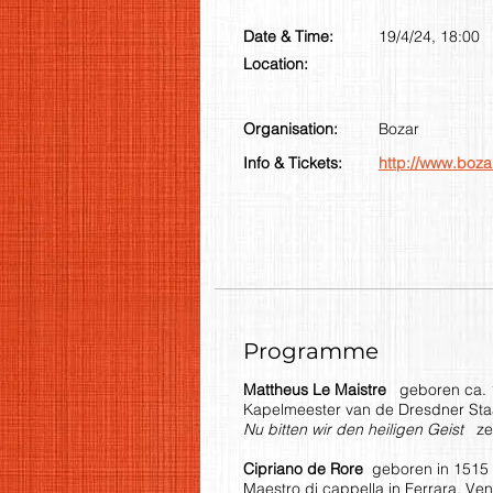
Date & Time:
19/4/24, 18:00
Location:
Organisation:
Bozar
Info & Tickets:
http://www.boza
Programme
Mattheus Le Maistre
geboren ca. 15
Kapelmeester van de Dresdner Sta
Nu bitten wir den heiligen Geist
ze
Cipriano de Rore
geboren in 1515 i
Maestro di cappella in Ferrara, Ve