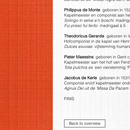
Philippus de Monte
geboren in 1521
Kapelmeester en componist aan het 
Solingo in selve e’n boschi
madriga
Fui preso fui ferito
madrigaal à 5
Theodoricus Gerarde
geboren in V
Hofcomponist in de kapel van Henry
Dulces exuviae
vijfstemmig humani
Pieter Maessins
geboren in Gent ca
Kapelmeester aan het hof van Ferd
Tota pulchra es
een vierstemmig '
Jacobus de Kerle
geboren in 1531 
Componist en/of kapelmeester ond
Agnus Dei uit de 'Missa Da Pace
FINIS
Back to overview