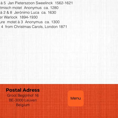
t à 5 Jan Pieterszoon Sweelinck 1562-1621
ritmisch motet Anonymus ca. 1280
o à 2 & 8 Jerónimo Luca ca. 1630
er Warlock ­1894-1930
e lure motet à 3 Anonymus ca. 1300
 à 4 from Christmas Carols, London 1871
Postal Adress
Groot Begijnhof 16
Menu
BE-3000 Leuven
Belgium