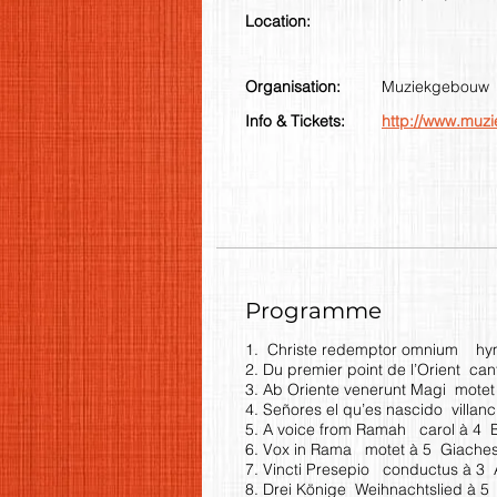
Location:
Organisation:
Muziekgebouw
Info & Tickets:
http://www.muz
Programme
1. Christe redemptor omnium hymn
2. Du premier point de l’Orient ca
3. Ab Oriente venerunt Magi motet
4. Señores el qu’es nascido villa
5. A voice from Ramah carol à 4 
6. Vox in Rama motet à 5 Giache
7. Vincti Presepio conductus à 
8. Drei Könige Weihnachtslied à 5