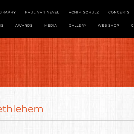
OGRAPHY
PAUL VAN NEVEL
ACHIM SCHULZ
CONCERTS
MS
AWARDS
MEDIA
GALLERY
WEB SHOP
C
Bethlehem