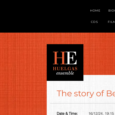
HOME
BI
CDS
FIL
The story of 
Date & Time:
16/12/24, 19:15