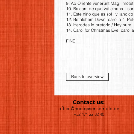
9. Ab Oriente venerunt Magi mote
10. Balaam de quo vaticinans iso
11. Este niño que es sol villancic
12. Bethlehem Down carol à 4 Pet
13. Herodes in pretorio / Hey hur
14. Carol for Christmas Eve carol
FINE
Back to overview
Contact us:
office@huelgasensemble.be
+32 471 22 82 40