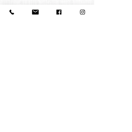
Contact us
office@huelgasensemble.be
+32 471 22 82 40
Postal address
Groot Begijnhof 16
BE-3000 Leuven
Belgium
©2022 by Huelgas Ensemble