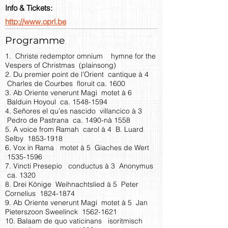
Info & Tickets:
http://www.oprl.be
Programme
1. Christe redemptor omnium hymne for the
Vespers of Christmas (plainsong)
2. Du premier point de l’Orient cantique à 4
Charles de Courbes floruit ca. 1600
3. Ab Oriente venerunt Magi motet à 6
Balduin Hoyoul ca.
1548-1594
4. Señores el qu’es nascido villancico à 3
Pedro de Pastrana ca. 1490-nà 1558
5. A voice from Ramah carol à 4 B. Luard
Selby
1853-1918
6. Vox in Rama motet à 5 Giaches de Wert
1535-1596
7. Vincti Presepio conductus à 3 Anonymus
ca. 1320
8. Drei Könige Weihnachtslied à 5 Peter
Cornelius
1824-1874
9. Ab Oriente venerunt Magi motet à 5 Jan
Pieterszoon Sweelinck
1562-1621
10. Balaam de quo vaticinans isoritmisch