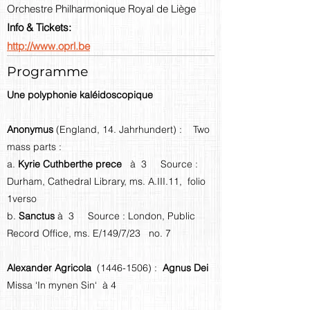
Orchestre Philharmonique Royal de Liège
Info & Tickets:
http://www.oprl.be
Programme
Une polyphonie kaléidoscopique
Anonymus
(England, 14. Jahrhundert) : Two
mass parts :
a.
Kyrie Cuthberthe prece
à 3 Source :
Durham, Cathedral Library, ms. A.III.11, folio
1verso
b.
Sanctus
à 3 Source : London, Public
Record Office, ms. E/149/7/23 no. 7
Alexander Agricola
(1446-1506)
:
Agnus Dei
Missa ‘In mynen Sin‘ à 4