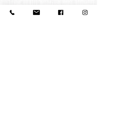
Contact us
office@huelgasensemble.be
+32 471 22 82 40
Postal address
Groot Begijnhof 16
BE-3000 Leuven
Belgium
©2022 by Huelgas Ensemble