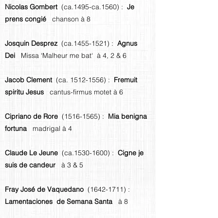
Nicolas Gombert
(ca.1495-ca.1560) :
Je
prens congié
chanson à 8
Josquin Desprez
(ca.1455-1521) :
Agnus
Dei
Missa ‘Malheur me bat‘ à 4, 2 & 6
Jacob Clement
(ca.
1512-1556)
:
Fremuit
spiritu Jesus
cantus-firmus motet à 6
Cipriano de Rore
(1516-1565)
:
Mia benigna
fortuna
madrigal à 4
Claude Le Jeune
(ca.1530-1600) :
Cigne je
suis de candeur
à 3 & 5
Fray José de Vaquedano
(1642-1711)
:
Lamentaciones de Semana Santa
à 8