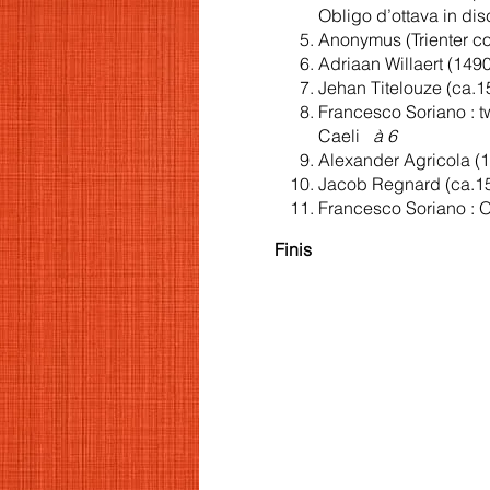
Obligo d’ottava in d
Anonymus (Trienter co
Adriaan Willaert (149
Jehan Titelouze (ca.1
Francesco Soriano : 
Caeli
à 6
Alexander Agricola (1
Jacob Regnard (ca.154
Francesco Soriano : O
Finis