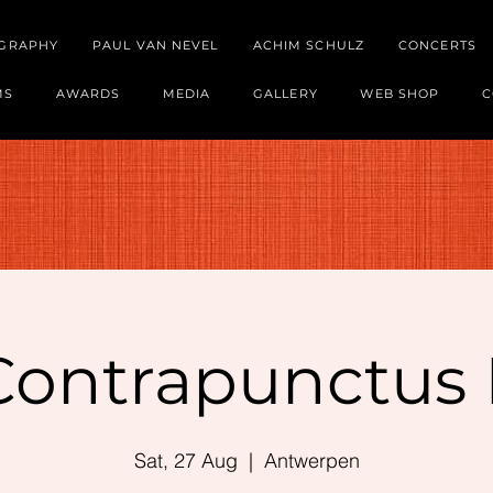
OGRAPHY
PAUL VAN NEVEL
ACHIM SCHULZ
CONCERTS
MS
AWARDS
MEDIA
GALLERY
WEB SHOP
C
Contrapunctus I
Sat, 27 Aug
  |  
Antwerpen