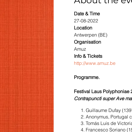
About the ev
Date & Time
27-08-2022
Location
Antwerpen (BE)
Organisation
Amuz
Info & Tickets
http://www.amuz.be
Programme.
Festival Laus Polyphoniae 
Contrapuncti super Ave mari
Guillaume Dufay (139
Anonymus, Portugal ca
Tomás Luis de Victori
Francesco Soriano (1