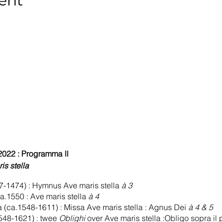
ent
2022 : Programma II
s stella
7-1474) : Hymnus Ave maris stella
à 3
.1550 : Ave maris stella
à 4
a (ca.1548-1611) : Missa Ave maris stella : Agnus Dei
à 4 & 5
548-1621) : twee
Oblighi
over Ave maris stella :Obligo sopra il 