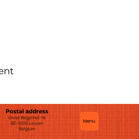
ent
Postal address
Groot Begijnhof 16
Menu
BE-3000 Leuven
Belgium