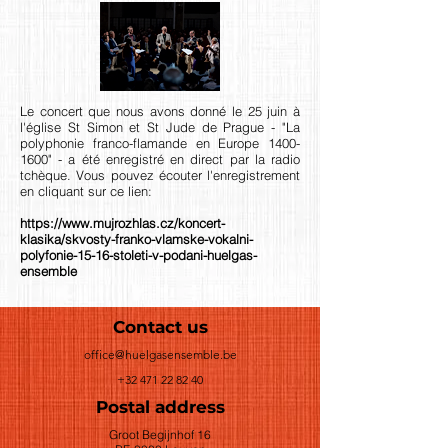
Le concert que nous avons donné le 25 juin à
l'église St Simon et St Jude de Prague - "La
polyphonie franco-flamande en Europe
1400-
1600
" - a été enregistré en direct par la radio
tchèque. Vous pouvez écouter l'enregistrement
en cliquant sur ce lien:
https://www.mujrozhlas.cz/koncert-
klasika/skvosty-franko-vlamske-vokalni-
polyfonie-15-16-stoleti-v-podani-huelgas-
ensemble
Contact us
office@huelgasensemble.be
+32 471 22 82 40
Postal address
Groot Begijnhof 16