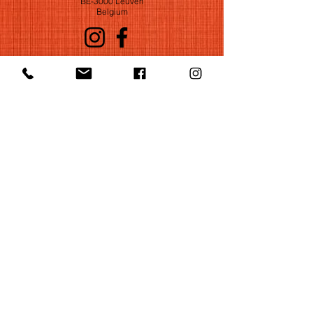
BE-3000 Leuven
Belgium
©2022 by Huelgas Ensemble