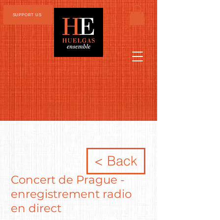
SUPPORT US
< Back
Concert de Prague -
enregistrement radio
en direct