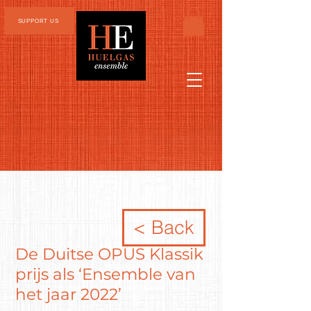
SUPPORT US
< Back
De Duitse OPUS Klassik
prijs als ‘Ensemble van
het jaar 2022’