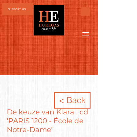
SUPPORT US
< Back
De keuze van Klara : cd
‘PARIS 1200 - École de
Notre-Dame’