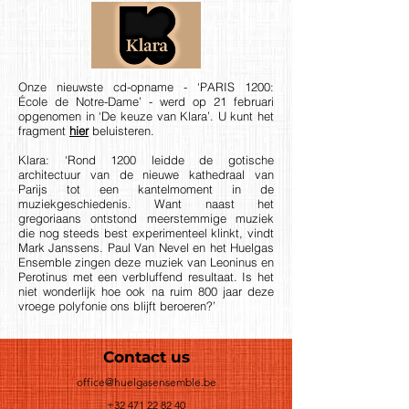
Onze nieuwste cd-opname - ‘PARIS 1200:
École de Notre-Dame’ - werd op 21 februari
opgenomen in ‘De keuze van Klara’. U kunt het
fragment
hier
beluisteren.
Klara: ‘Rond 1200 leidde de gotische
architectuur van de nieuwe kathedraal van
Parijs tot een kantelmoment in de
muziekgeschiedenis. Want naast het
gregoriaans ontstond meerstemmige muziek
die nog steeds best experimenteel klinkt, vindt
Mark Janssens. Paul Van Nevel en het Huelgas
Ensemble zingen deze muziek van Leoninus en
Perotinus met een verbluffend resultaat. Is het
niet wonderlijk hoe ook na ruim 800 jaar deze
vroege polyfonie ons blijft beroeren?’
Contact us
office@huelgasensemble.be
+32 471 22 82 40