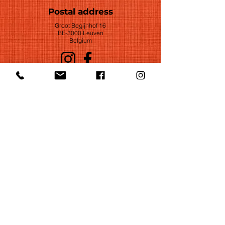
Postal address
Groot Begijnhof 16
BE-3000 Leuven
Belgium
©2022 by Huelgas Ensemble