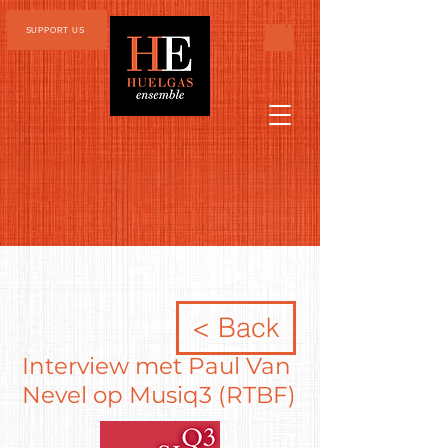
SUPPORT US
< Back
Interview met Paul Van
Nevel op Musiq3 (RTBF)