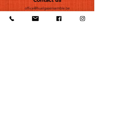
Contact us
office@huelgasensemble.be
+32 471 22 82 40
Postal address
Groot Begijnhof 16
BE-3000 Leuven
Belgium
©2022 by Huelgas Ensemble