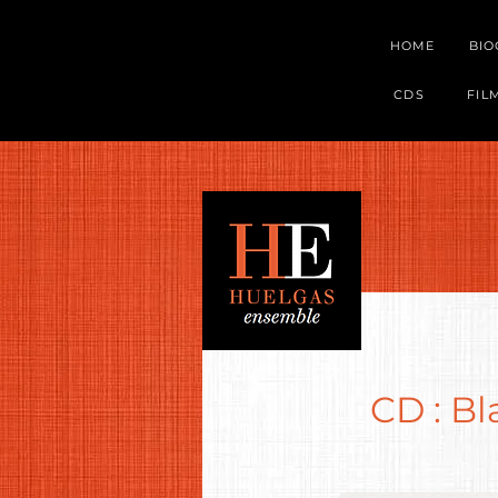
HOME
BI
CDS
FIL
CD : B