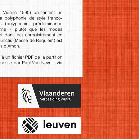
– Vienne 1590) présentent un
la polyphonie de style franco-
nes (polyphonie, prédominance
erne » plutôt que les modes
ent dans cet enregistrement en
functis (Messe de Requiem) est
es d’Amon.
 un fichier PDF de la partition
 messe par Paul Van Nevel - via