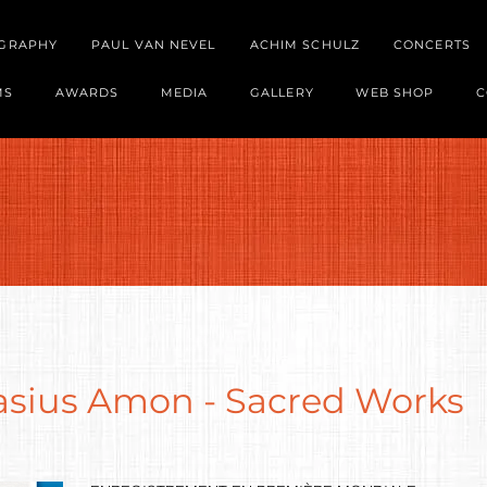
OGRAPHY
PAUL VAN NEVEL
ACHIM SCHULZ
CONCERTS
MS
AWARDS
MEDIA
GALLERY
WEB SHOP
C
lasius Amon - Sacred Works