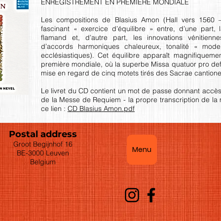
ENREGISTREMENT EN PREMIÈRE MONDIALE
Les compositions de Blasius Amon (Hall vers 1560 
fascinant « exercice d’équilibre » entre, d’une part, 
flamand et, d’autre part, les innovations vénitien
d’accords harmoniques chaleureux, tonalité « mod
ecclésiastiques). Cet équilibre apparaît magnifiquem
première mondiale, où la superbe Missa quatuor pro de
mise en regard de cinq motets tirés des Sacrae cantion
Le livret du CD contient un mot de passe donnant accès à
de la Messe de Requiem - la propre transcription de la
ce lien :
CD Blasius Amon.pdf
Postal address
Groot Begijnhof 16
Menu
BE-3000 Leuven
Belgium