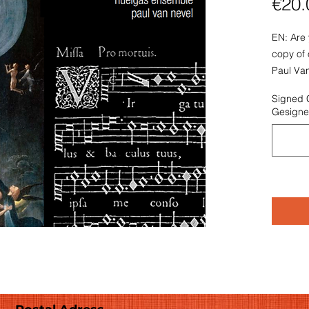
€20.
EN: Are 
copy of 
Paul Van
the name
Signed 
dedicate
Gesigne
FR: Êtes
exclusif
personne
indiquer
à qui le
NL: Bent
exempla
persoon
Nevel? 
vermeld