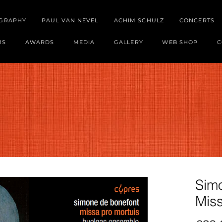
OGRAPHY
PAUL VAN NEVEL
ACHIM SCHULZ
CONCERTS
MS
AWARDS
MEDIA
GALLERY
WEB SHOP
C
Sim
Miss