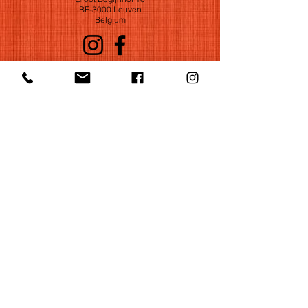
BE-3000 Leuven
Belgium
©2022 by Huelgas Ensemble