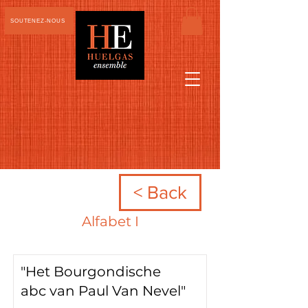
SOUTENEZ-NOUS
< Back
Alfabet I
"Het Bourgondische
abc van Paul Van Nevel"