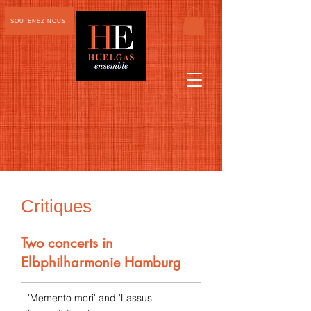
SOUTENEZ-NOUS
Critiques
Two concerts in
Elbphilharmonie Hamburg
'Memento mori' and 'Lassus