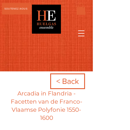
SOUTENEZ-NOUS
< Back
Arcadia in Flandria -
Facetten van de Franco-
Vlaamse Polyfonie
1550-
1600