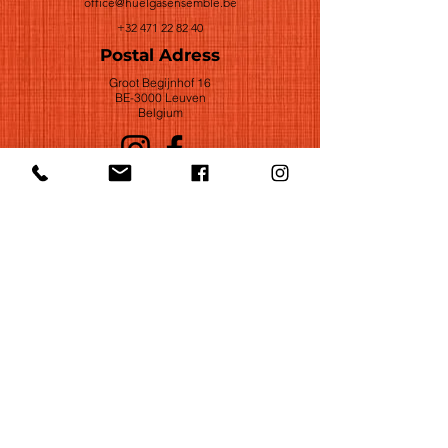
office@huelgasensemble.be
+32 471 22 82 40
Postal Adress
Groot Begijnhof 16
BE-3000 Leuven
Belgium
©2022 by Huelgas Ensemble