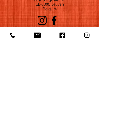
BE-3000 Leuven
Belgium
©2022 by Huelgas Ensemble