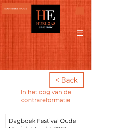
SOUTENEZ-NOUS
< Back
In het oog van de
contrareformatie
Dagboek Festival Oude