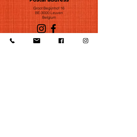
Groot Begijnhof 16
BE-3000 Leuven
Belgium
©2022 by Huelgas Ensemble