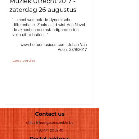
Muziek Utrecht 2017 -
zaterdag 26 augustus
"...mooi was ook de dynamische
differentiatie. Zoals altijd wist Van Nevel
de akoestische omstandigheden ten
volle uit te buiten..."
—
www.hortusmusicus.com
, Johan Van
Veen, 28/8/2017
Lees verder
Contact us
office@huelgasensemble.be
+32 471 22 82 40
Postal address