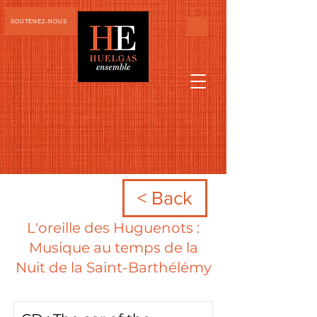
SOUTENEZ-NOUS
< Back
L'oreille des Huguenots :
Musique au temps de la
Nuit de la Saint-Barthélémy