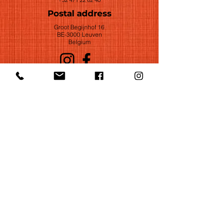
Postal address
Groot Begijnhof 16
BE-3000 Leuven
Belgium
©2022 by Huelgas Ensemble