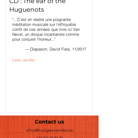
CD : The ear of the
Huguenots
"...C'est en réalité une poignante
méditation musicale sur l'effroyable
confit de ces années que livre ici Van
Nevel, un disque incantatoire comme
pour conjurer l'horreur..."
— Diapason, David Fiala, 11/2017
Lees verder
Contact us
office@huelgasensemble.be
+32 471 22 82 40