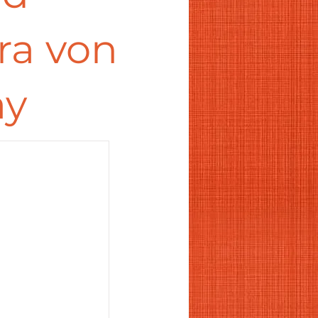
ra von
ay