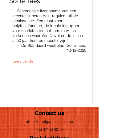
Sofie Taes
"...Fenomenale liveopname van een
recentelijk herontdekt requiem uit de
renaissance. Een must voor
polyfoniefanaten, de ideale instapper
voor neofieten die het terrrein willen
verkennen waar Van Nevel en de zijnen
al 50 jaar heer en meester zijn."
— De Standaard weekblad, Sofie Taes,
12-12-2020
Lees verder
Contact us
office@huelgasensemble.be
+32 471 22 82 40
Postal address