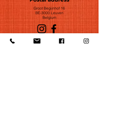
Groot Begijnhof 16
BE-3000 Leuven
Belgium
©2022 by Huelgas Ensemble