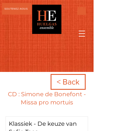
SOUTENEZ-NOUS
< Back
CD : Simone de Bonefont -
Missa pro mortuis
Klassiek - De keuze van