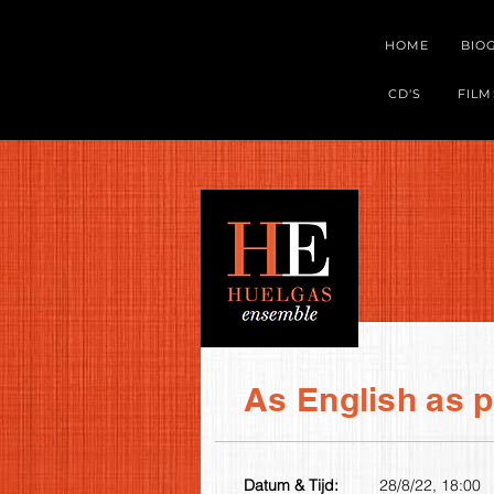
HOME
BIO
CD'S
FILM
As English as po
Datum & Tijd:
28/8/22, 18:00