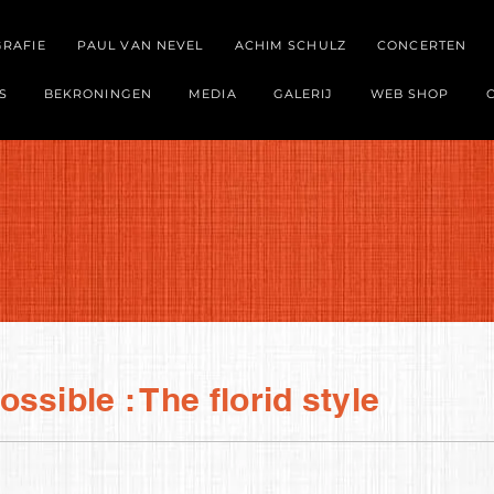
GRAFIE
PAUL VAN NEVEL
ACHIM SCHULZ
CONCERTEN
S
BEKRONINGEN
MEDIA
GALERIJ
WEB SHOP
ssible : The florid style