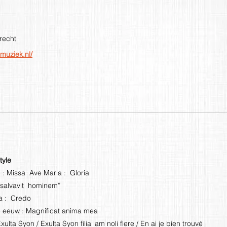
recht
muziek.nl/
tyle
: Missa Ave Maria : Gloria
salvavit hominem”
a : Credo
 eeuw : Magnificat anima mea
lta Syon / Exulta Syon filia iam noli flere / En ai je bien trouvé