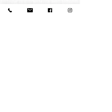
Contact us
office@huelgasensemble.be
+32 471 22 82 40
Postal address
Groot Begijnhof 16
BE-3000 Leuven
Belgium
©2022 by Huelgas Ensemble