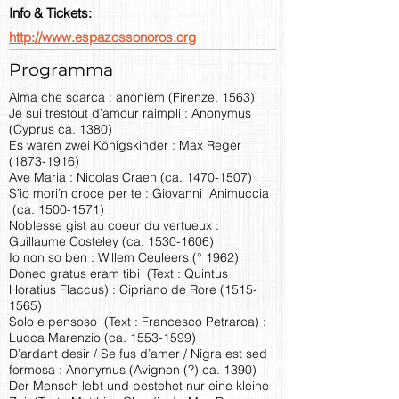
Info & Tickets:
http://www.espazossonoros.org
Programma
Alma che scarca : anoniem (Firenze, 1563)
Je sui trestout d’amour raimpli : Anonymus
(Cyprus ca. 1380)
Es waren zwei Königskinder : Max Reger
(1873-1916)
Ave Maria : Nicolas Craen (ca.
1470-1507)
S’io mori’n croce per te : Giovanni Animuccia
(ca.
1500-1571)
Noblesse gist au coeur du vertueux :
Guillaume Costeley (ca.
1530-1606)
Io non so ben : Willem Ceuleers (° 1962)
Donec gratus eram tibi (Text : Quintus
Horatius Flaccus) : Cipriano de Rore
(1515-
1565)
Solo e pensoso (Text : Francesco Petrarca) :
Lucca Marenzio (ca.
1553-1599)
D’ardant desir / Se fus d’amer / Nigra est sed
formosa : Anonymus (Avignon (?) ca. 1390)
Der Mensch lebt und bestehet nur eine kleine