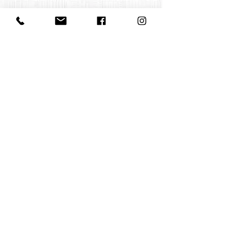
Contact us
office@huelgasensemble.be
+32 471 22 82 40
Postal address
Groot Begijnhof 16
BE-3000 Leuven
Belgium
©2022 by Huelgas Ensemble