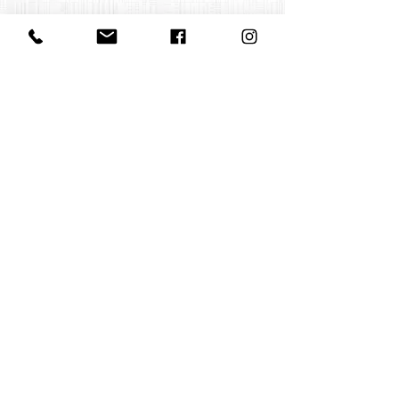
Contact us
office@huelgasensemble.be
+32 471 22 82 40
Postal address
Groot Begijnhof 16
BE-3000 Leuven
Belgium
©2022 by Huelgas Ensemble