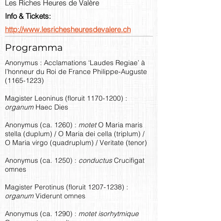
Les Riches Heures de Valère
Info & Tickets:
http://www.lesrichesheuresdevalere.ch
Programma
Anonymus : Acclamations ‘Laudes Regiae’ à
l’honneur du Roi de France Philippe-Auguste
(1165-1223)
Magister Leoninus (floruit
1170-1200)
:
organum
Haec Dies
Anonymus (ca. 1260) :
motet
O Maria maris
stella (duplum) / O Maria dei cella (triplum) /
O Maria virgo (quadruplum) / Veritate (tenor)
Anonymus (ca. 1250) :
conductus
Crucifigat
omnes
Magister Perotinus (floruit
1207-1238)
:
organum
Viderunt omnes
Anonymus (ca. 1290) :
motet isorhytmique