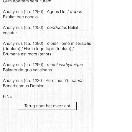
Cum apertam sepulturam
Anonymus (ca. 1250) : Agnus Dei /
tropus
Exultet hec concio
Anonymus (ca. 1250) :
conductus
Belial
vocatur
Anonymus (ca. 1280) :
motet
Homo miserabilis
(duplum) / Homo luge fuge (triplum) /
Brumans est mors (tenor)
Anonymus (ca. 1290) :
motet isorhytmique
Balaam de quo vaticinans
Anonymus (ca. 1230 - Perotinus ?) :
canon
Benedicamus Domino
FINE
Terug naar het overzicht