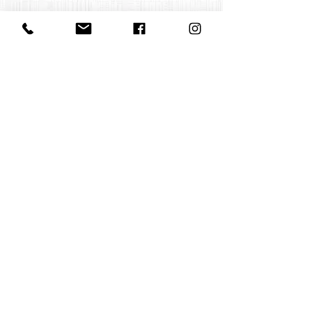
Contact us
office@huelgasensemble.be
+32 471 22 82 40
Postal address
Groot Begijnhof 16
BE-3000 Leuven
Belgium
©2022 by Huelgas Ensemble