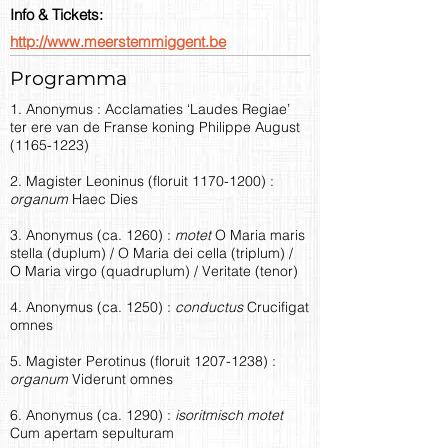
Info & Tickets:
http://www.meerstemmiggent.be
Programma
1. Anonymus : Acclamaties ‘Laudes Regiae’
ter ere van de Franse koning Philippe August
(1165-1223)
2. Magister Leoninus (floruit
1170-1200)
:
organum
Haec Dies
3. Anonymus (ca. 1260) :
motet
O Maria maris
stella (duplum) / O Maria dei cella (triplum) /
O Maria virgo (quadruplum) / Veritate (tenor)
4. Anonymus (ca. 1250) :
conductus
Crucifigat
omnes
5. Magister Perotinus (floruit
1207-1238)
:
organum
Viderunt omnes
6. Anonymus (ca. 1290) :
isoritmisch motet
Cum apertam sepulturam