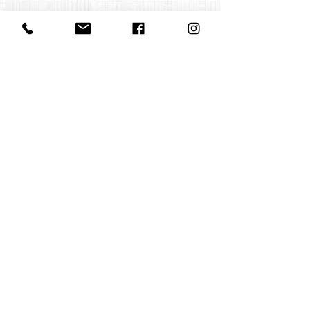
Contact us
office@huelgasensemble.be
+32 471 22 82 40
Postal address
Groot Begijnhof 16
BE-3000 Leuven
Belgium
©2022 by Huelgas Ensemble