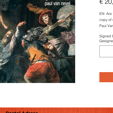
€ 20
EN: Are 
copy of 
Paul Van
the name
Signed 
dedicate
Gesigne
FR: Êtes
exclusif
personne
indiquer
à qui le
NL: Bent
exempla
persoon
Nevel? 
vermeld