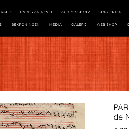
GRAFIE
PAUL VAN NEVEL
ACHIM SCHULZ
CONCERTEN
S
BEKRONINGEN
MEDIA
GALERIJ
WEB SHOP
PAR
de 