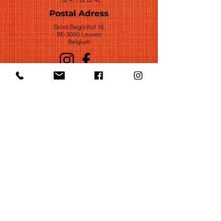
Postal Adress
Groot Begijnhof 16
BE-3000 Leuven
Belgium
©2022 by Huelgas Ensemble