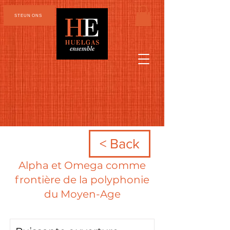
STEUN ONS
< Back
Alpha et Omega comme
frontière de la polyphonie
du Moyen-Age