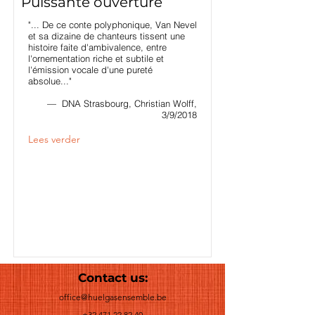
Puissante ouverture
"... De ce conte polyphonique, Van Nevel
et sa dizaine de chanteurs tissent une
histoire faite d'ambivalence, entre
l'ornementation riche et subtile et
l'émission vocale d'une pureté
absolue..."
— DNA Strasbourg, Christian Wolff,
3/9/2018
Lees verder
Contact us:
office@huelgasensemble.be
+32 471 22 82 40