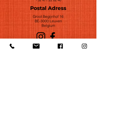
Postal Adress
Groot Begijnhof 16
BE-3000 Leuven
Belgium
©2022 by Huelgas Ensemble