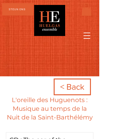
STEUN ONS
< Back
L'oreille des Huguenots :
Musique au temps de la
Nuit de la Saint-Barthélémy