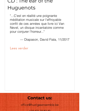
CD : The ear of the
Huguenots
"...C'est en réalité une poignante
méditation musicale sur l'effroyable
confit de ces années que livre ici Van
Nevel, un disque incantatoire comme
pour conjurer l'horreur..."
— Diapason, David Fiala, 11/2017
Lees verder
Contact us:
office@huelgasensemble.be
+32 471 22 82 40