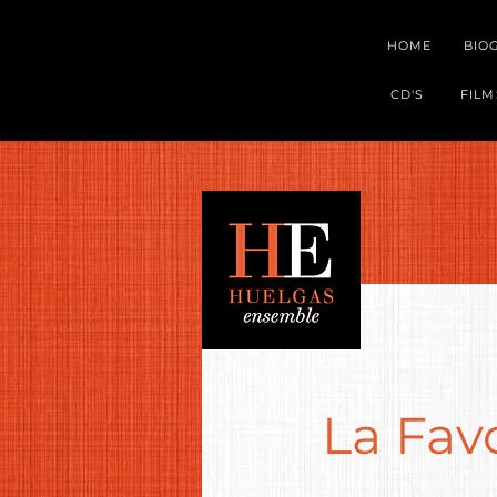
HOME
BIO
CD'S
FILM
La Favo