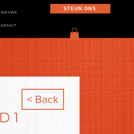
STEUN ONS
NIEUWS
CONTACT
< Back
D 1