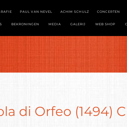
GRAFIE
PAUL VAN NEVEL
ACHIM SCHULZ
CONCERTEN
S
BEKRONINGEN
MEDIA
GALERIJ
WEB SHOP
la di Orfeo (1494) C