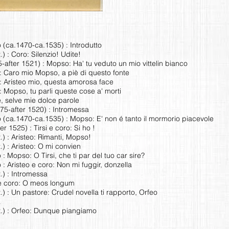
(ca.1470-ca.1535) : Introdutto
) : Coro: Silenzio! Udite!
-after 1521) : Mopso: Ha' tu veduto un mio vittelin bianco
o: Caro mio Mopso, a piè di questo fonte
: Aristeo mio, questa amorosa face
: Mopso, tu parli queste cose a' morti
, selve mie dolce parole
75-after 1520) : Intromessa
(ca.1470-ca.1535) : Mopso: E' non é tanto il mormorio piacevole
 1525) : Tirsi e coro: Si ho !
.) : Aristeo: Rimanti, Mopso!
) : Aristeo: O mi convien
 Mopso: O Tirsi, che ti par del tuo car sire?
 Aristeo e coro: Non mi fuggir, donzella
.) : Intromessa
 e coro: O meos longum
) : Un pastore: Crudel novella ti rapporto, Orfeo
a
t.) : Orfeo: Dunque piangiamo