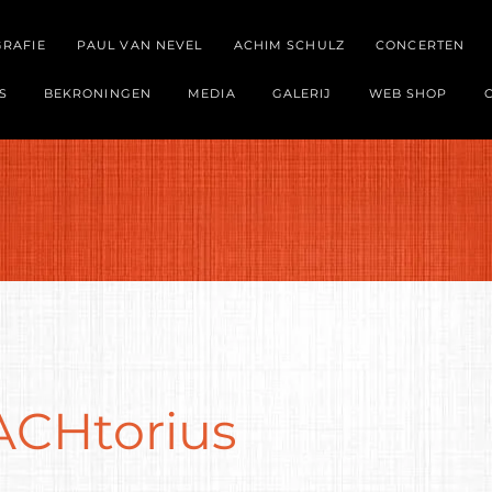
GRAFIE
PAUL VAN NEVEL
ACHIM SCHULZ
CONCERTEN
S
BEKRONINGEN
MEDIA
GALERIJ
WEB SHOP
ACHtorius