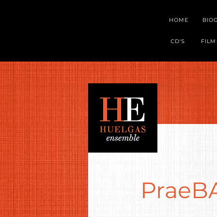
HOME
BIO
CD'S
FILM
PraeB