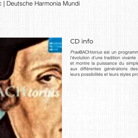
c | Deutsche Harmonia Mundi
CD info
Prae
BACH
torius
est un programm
l'évolution d'une tradition vivante
et montre la puissance du simple
aux différentes générations des
leurs possibilités et leurs styles p