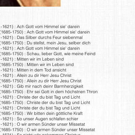
1-1621) : Ach Gott vom Himmel sie' darein
1685-1750) : Ach Gott vom Himmel sie' darein
1-1621) : Das Silber durchs Feur siebenmal
685-1750) : Du stellst, mein Jesu, selber dich
1-1621) : Ach Gott vom Himmel sie' darein
1685-1750) : Schau, lieber Gott, wie meine Feind
-1621) : Mitten wir im Leben sind
1685-1750) : Mitten wir im Leben sind
-1621) : Mitten in dem Tod ansicht
1621) : Allein zu dir Herr Jesu Christ
685-1750) : Allein zu dir Herr Jesu Christ
-1621) : Gib mir nach deinr Barmherzigkeit
1685-1750) : Ehr sei Gott in dem höchstnen Thron
-1621) : Christe der du bist Tag und Licht
1685-1750) : Christe der du bist Tag und Licht
-1621) : Christe der du bist Tag und Licht
685-1750) : Wir bitten dein göttliche Kraft
1-1621) : So unser Augen schlafen schier
1-1621) : O wir armen Sünder unser Missetat
1685-1750) : O wir armen Sünder unser Missetat
1-1621) : So nicht wär gekommen Christus