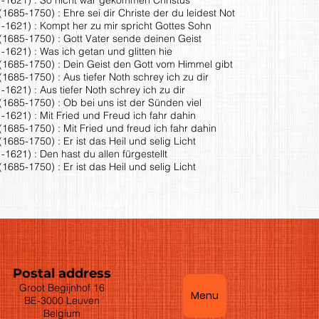
685-1750) : Ehre sei dir Christe der du leidest Not
1-1621) : Kompt her zu mir spricht Gottes Sohn
1685-1750) : Gott Vater sende deinen Geist
-1621) : Was ich getan und glitten hie
1685-1750) : Dein Geist den Gott vom Himmel gibt
685-1750) : Aus tiefer Noth schrey ich zu dir
-1621) : Aus tiefer Noth schrey ich zu dir
1685-1750) : Ob bei uns ist der Sünden viel
-1621) : Mit Fried und Freud ich fahr dahin
1685-1750) : Mit Fried und freud ich fahr dahin
685-1750) : Er ist das Heil und selig Licht
-1621) : Den hast du allen fürgestellt
685-1750) : Er ist das Heil und selig Licht
Postal address
Groot Begijnhof 16
Menu
BE-3000 Leuven
Belgium