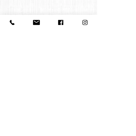
Contact us
office@huelgasensemble.be
+32 471 22 82 40
Postal address
Groot Begijnhof 16
BE-3000 Leuven
Belgium
©2022 by Huelgas Ensemble