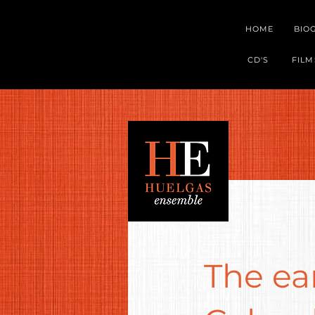
HOME
BIO
CD'S
FILM
The ea