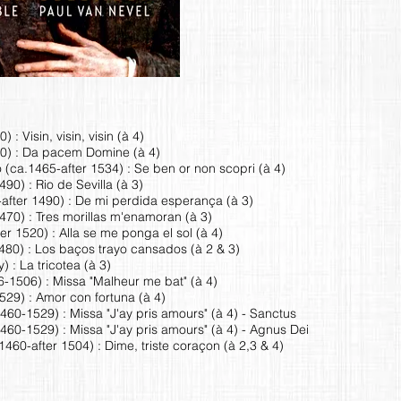
: Visin, visin, visin (à 4)
80) : Da pacem Domine (à 4)
(ca.1465-after 1534) : Se ben or non scopri (à 4)
0) : Rio de Sevilla (à 3)
after 1490) : De mi perdida esperança (à 3)
70) : Tres morillas m'enamoran (à 3)
r 1520) : Alla se me ponga el sol (à 4)
.1480) : Los baços trayo cansados (à 2 & 3)
 : La tricotea (à 3)
-1506) : Missa "Malheur me bat" (à 4)
529) : Amor con fortuna (à 4)
60-1529) : Missa "J'ay pris amours" (à 4) - Sanctus
60-1529) : Missa "J'ay pris amours" (à 4) - Agnus Dei
1460-after 1504) : Dime, triste coraçon (à 2,3 & 4)