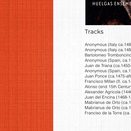
Tracks
Anonymous (Italy ca.1480) 
Anonymous (Italy ca.14
Bartolomeo Tromboncino 
Anonymous (Spain, ca.149
Juan de Triana (ca.1450-
Anonymous (Spain, ca.14
Juan Ponce (ca.1475-afte
Francisco Millan (fl. ca
Alonso (end 15th Century)
Alexander Agricola (1446
Juan del Encina (1468-1
Mabrianus de Orto (ca.14
Mabrianus de Orto (ca.14
Franciso de la Torre (ca.