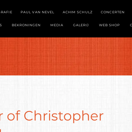
GRAFIE
PAUL VAN NEVEL
ACHIM SCHULZ
CONCERTEN
S
BEKRONINGEN
MEDIA
GALERIJ
WEB SHOP
r of Christopher