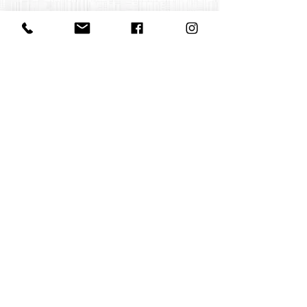
Contact us
office@huelgasensemble.be
+32 471 22 82 40
Postal address
Groot Begijnhof 16
BE-3000 Leuven
Belgium
©2022 by Huelgas Ensemble