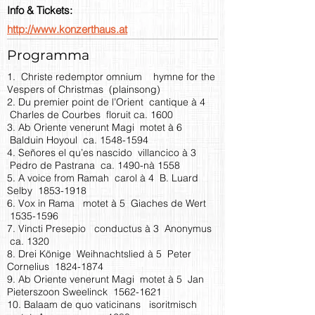
Info & Tickets:
http://www.konzerthaus.at
Programma
1. Christe redemptor omnium hymne for the
Vespers of Christmas (plainsong)
2. Du premier point de l’Orient cantique à 4
Charles de Courbes floruit ca. 1600
3. Ab Oriente venerunt Magi motet à 6
Balduin Hoyoul ca.
1548-1594
4. Señores el qu’es nascido villancico à 3
Pedro de Pastrana ca. 1490-nà 1558
5. A voice from Ramah carol à 4 B. Luard
Selby
1853-1918
6. Vox in Rama motet à 5 Giaches de Wert
1535-1596
7. Vincti Presepio conductus à 3 Anonymus
ca. 1320
8. Drei Könige Weihnachtslied à 5 Peter
Cornelius
1824-1874
9. Ab Oriente venerunt Magi motet à 5 Jan
Pieterszoon Sweelinck
1562-1621
10. Balaam de quo vaticinans isoritmisch