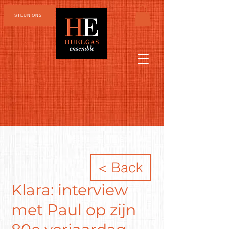
STEUN ONS
< Back
Klara: interview
met Paul op zijn