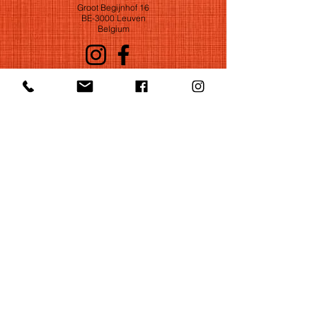
Groot Begijnhof 16
BE-3000 Leuven
Belgium
©2022 by Huelgas Ensemble