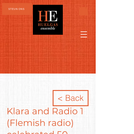
STEUN ONS
< Back
Klara and Radio 1
(Flemish radio)