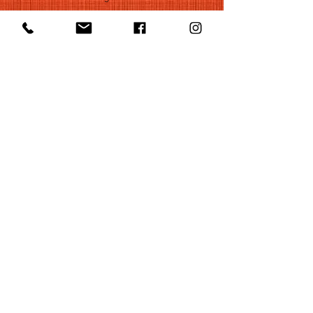
+32 471 22 82 40
Postal address
Groot Begijnhof 16
BE-3000 Leuven
Belgium
©2022 by Huelgas Ensemble