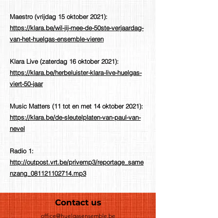
Maestro (vrijdag 15 oktober 2021):
https://klara.be/wil-jij-mee-de-50ste-verjaardag-
van-het-huelgas-ensemble-vieren
Klara Live (zaterdag 16 oktober 2021):
https://klara.be/herbeluister-klara-live-huelgas-
viert-50-jaar
Music Matters (11 tot en met 14 oktober 2021):
https://klara.be/de-sleutelplaten-van-paul-van-
nevel
Radio 1:
http://outpost.vrt.be/privemp3/reportage_same
nzang_081121102714.mp3
Contact us
office@huelgasensemble.be