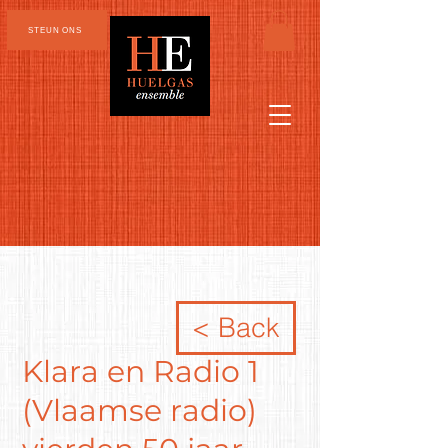
STEUN ONS
< Back
Klara en Radio 1
(Vlaamse radio)