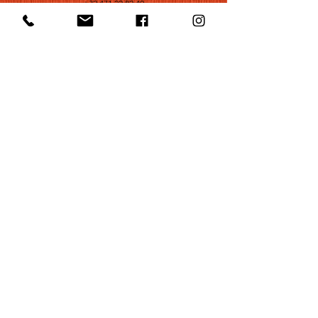
+32 471 22 82 40
Postal Adress
Groot Begijnhof 16
BE-3000 Leuven
Belgium
©2022 by Huelgas Ensemble