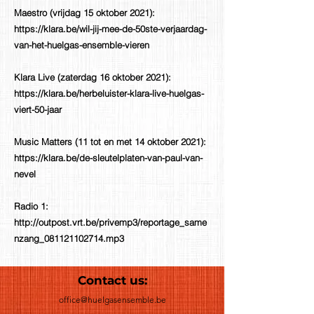
Maestro (vrijdag 15 oktober 2021):
https://klara.be/wil-jij-mee-de-50ste-verjaardag-
van-het-huelgas-ensemble-vieren
Klara Live (zaterdag 16 oktober 2021):
https://klara.be/herbeluister-klara-live-huelgas-
viert-50-jaar
Music Matters (11 tot en met 14 oktober 2021):
https://klara.be/de-sleutelplaten-van-paul-van-
nevel
Radio 1:
http://outpost.vrt.be/privemp3/reportage_same
nzang_081121102714.mp3
Contact us:
office@huelgasensemble.be