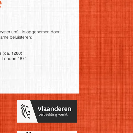
e
mysterium' - is opgenomen door
name beluisteren:
s (ca. 1280)
ls, Londen 1871