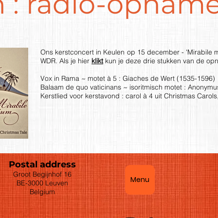
n : radio-opnam
Ons kerstconcert in Keulen op 15 december - 'Mirabile 
WDR. Als je hier
klikt
kun je deze drie stukken van de op
Vox in Rama ~ motet à 5 : Giaches de Wert (1535-1596)
Balaam de quo vaticinans ~ isoritmisch motet : Anonymu
Kerstlied voor kerstavond : carol à 4 uit Christmas Caro
Postal address
Groot Begijnhof 16
Menu
BE-3000 Leuven
Belgium