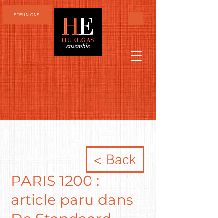
STEUN ONS
< Back
PARIS 1200 :
article paru dans