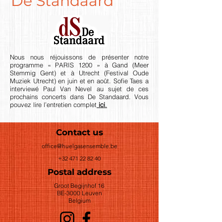
De Standaard
Nous nous réjouissons de présenter notre
programme « PARIS 1200 » à Gand (Meer
Stemmig Gent) et à Utrecht (Festival Oude
Muziek Utrecht) en juin et en août. Sofie Taes a
interviewé Paul Van Nevel au sujet de ces
prochains concerts dans De Standaard. Vous
pouvez lire l’entretien complet
ici
.
Contact us
office@huelgasensemble.be
+32 471 22 82 40
Postal address
Groot Begijnhof 16
BE-3000 Leuven
Belgium