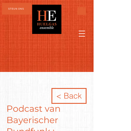
STEUN ONS
< Back
Podcast van
Bayerischer