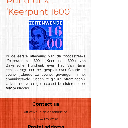
Rundfunk :
‘Keerpunt 1600’
In de eerste aflevering van de podcastreeks
‘Zeitenwende 1600’ (‘Keerpunt 1600’) van
Bayerischer Rundfunk levert Paul Van Nevel
een bijdrage aan het gesprek over Claude Le
Jeune (‘Claude Le Jeune: gevangen in het
spanningsveld tussen religieuze stromingen’).
U kunt de volledige podcast beluisteren door
hier
te klikken.
Contact us
office@huelgasensemble.be
+32 471 22 82 40
Postal address