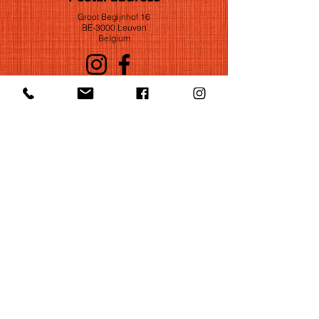
Groot Begijnhof 16
BE-3000 Leuven
Belgium
©2022 by Huelgas Ensemble