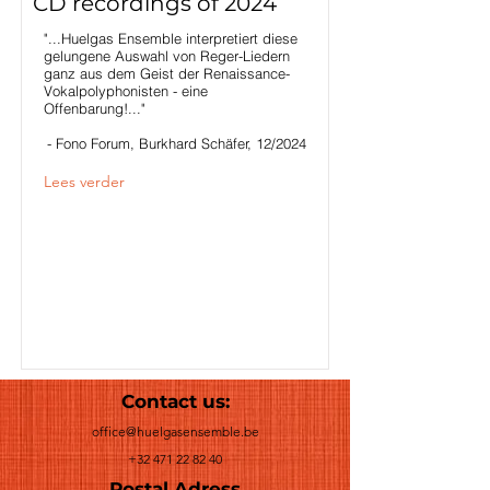
CD recordings of 2024
"...Huelgas Ensemble interpretiert diese
gelungene Auswahl von Reger-Liedern
ganz aus dem Geist der Renaissance-
Vokalpolyphonisten - eine
Offenbarung!..."
- Fono Forum, Burkhard Schäfer, 12/2024
Lees verder
Contact us:
office@huelgasensemble.be
+32 471 22 82 40
Postal Adress