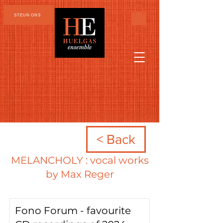
STEUN ONS
< Back
MELANCHOLY : vocal works
by Max Reger
Fono Forum - favourite