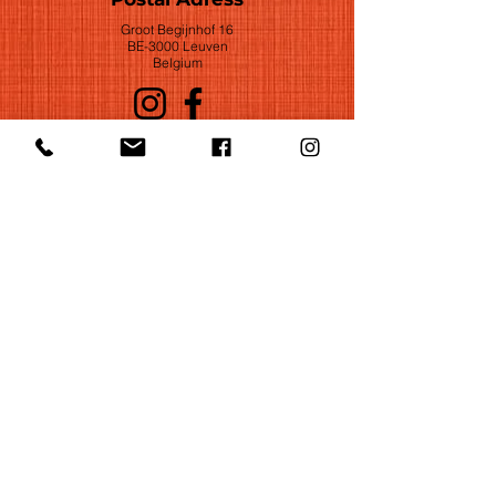
Groot Begijnhof 16
BE-3000 Leuven
Belgium
©2022 by Huelgas Ensemble