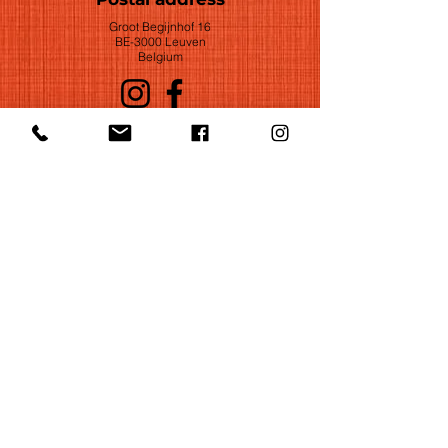
Groot Begijnhof 16
BE-3000 Leuven
Belgium
©2022 by Huelgas Ensemble