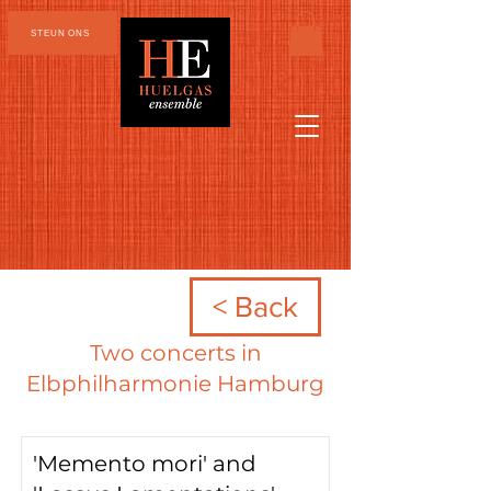
STEUN ONS
< Back
Two concerts in
Elbphilharmonie Hamburg
'Memento mori' and