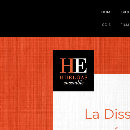
HOME
BIO
CD'S
FILM
La Dis