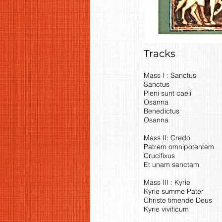
Tracks
Mass I : Sanctus
Sanctus
Pleni sunt caeli
Osanna
Benedictus
Osanna
Mass II: Credo
Patrem omnipotentem
Crucifixus
Et unam sanctam
Mass III : Kyrie
Kyrie summe Pater
Christe timende Deus
Kyrie vivificum