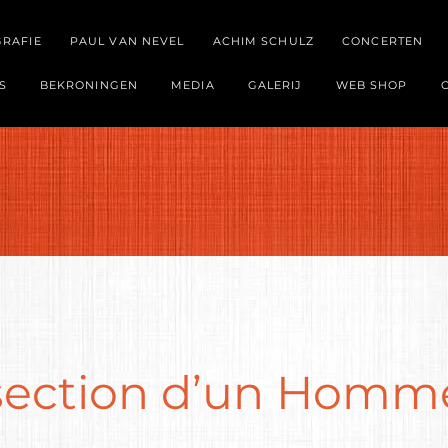
GRAFIE
PAUL VAN NEVEL
ACHIM SCHULZ
CONCERTEN
S
BEKRONINGEN
MEDIA
GALERIJ
WEB SHOP
section d’un Homm