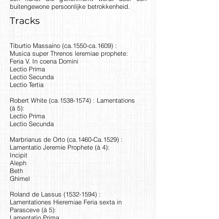
buitengewone persoonlijke betrokkenheid.
Tracks
Tiburtio Massaino (ca.1550-ca.1609) :
Musica super Threnos leremiae prophete:
Feria V. In coena Domini
Lectio Prima
Lectio Secunda
Lectio Tertia
Robert White (ca.1538-1574) : Lamentations
(à 5):
Lectio Prima
Lectio Secunda
Marbrianus de Orto (ca.1460-Ca.1529) :
Lamentatio Jeremie Prophete (à 4):
Incipit
Aleph
Beth
Ghimel
Roland de Lassus
(1532-1594)
:
Lamentationes Hieremiae Feria sexta in
Parasceve (à 5):
Lamentatio Prima