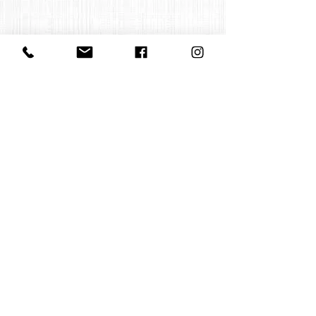
Contact us
office@huelgasensemble.be
+32 471 22 82 40
Postal address
Groot Begijnhof 16
BE-3000 Leuven
Belgium
©2022 by Huelgas Ensemble