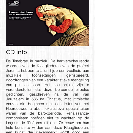
CD info
De Tenebrae in muziek. De hartverscheurende
woorden van de Klaagliederen van de profeet
Jeremia hebben te allen tijde een veelheid aan
muzikale toonzettingen geïnspireerd,
doordrongen van een karakteristieke mengeling
van pijn en hoop. Het zou onjuist zijn te
veronderstellen dat deze beroemde bijbelse
gedichten, geschreven na de val van
Jeruzalem in 586 na Christus, met ritmische
verzen die beginnen met een letter van het
Hebreeuwse alfabet, exclusieve specialiteiten
waren van de barokperiode. Renaissance-
componisten hoefden niet te wachten op de
Leçons de Ténèbres uit de 17e eeuw om hun
hele kunst te wijden aan deze Klaagliederen,
een kunst die gekenmerkt wordt door een