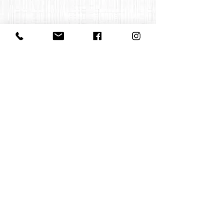
Contact us
office@huelgasensemble.be
+32 471 22 82 40
Postal address
Groot Begijnhof 16
BE-3000 Leuven
Belgium
©2022 by Huelgas Ensemble