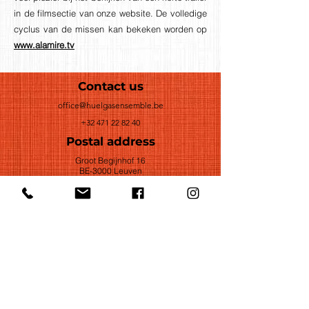
in de filmsectie van onze website. De volledige
cyclus van de missen kan bekeken worden op
www.alamire.tv
Contact us
office@huelgasensemble.be
+32 471 22 82 40
Postal address
Groot Begijnhof 16
BE-3000 Leuven
Belgium
©2022 by Huelgas Ensemble