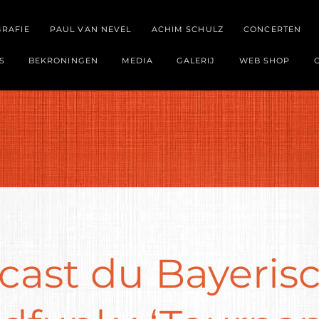
GRAFIE
PAUL VAN NEVEL
ACHIM SCHULZ
CONCERTEN
S
BEKRONINGEN
MEDIA
GALERIJ
WEB SHOP
cast du Bayeris