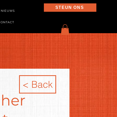
STEUN ONS
NIEUWS
CONTACT
< Back
cher