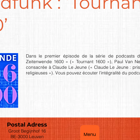
dfunk : ‘Tourna
’
Dans le premier épisode de la série de podcasts d
Zeitenwende 1600 » (« Tournant 1600 »), Paul Van Nev
consacrée à Claude Le Jeune (« Claude Le Jeune : pris 
religieuses »). Vous pouvez écouter l’intégralité du podc
Postal Adress
Groot Begijnhof 16
Menu
BE-3000 Leuven